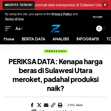
⏸
•
Mencermati data transportasi di Sulawesi Utara pada Agustus 2
BERITA TERKINI
By using this site, you agree to the
Privacy Policy
and
Accept
Terms of Use
.
Aa
Home
BERITA DATA
ANALISIS
INFOGRAFIS
T
PERIKSA DATA
PERIKSA DATA: Kenapa harga
beras di Sulawesi Utara
meroket, padahal produksi
naik?
5 Min Read