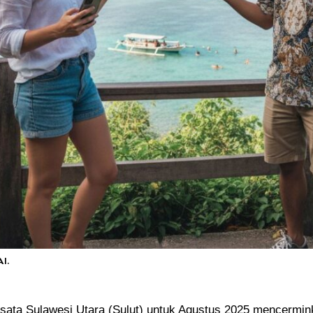
I.
isata
Sulawesi Utara (
Sulut
) untuk Agustus 2025 mencermin