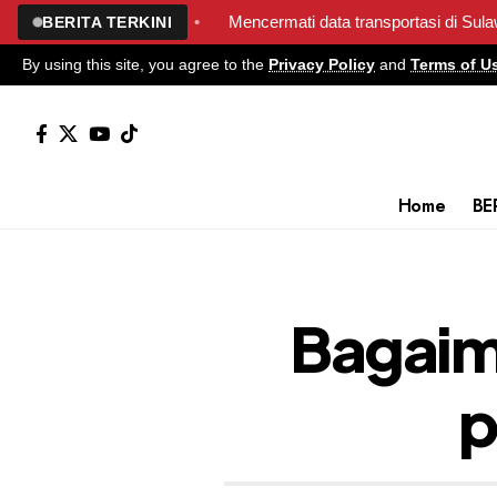
s 2025?
•
Mencermati data transportasi di Sulawesi Utara pada 
BERITA TERKINI
By using this site, you agree to the
Privacy Policy
and
Terms of U
Home
BE
Bagaima
p