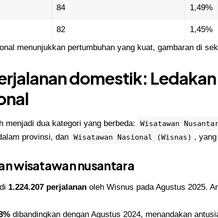
84
1,49%
82
1,45%
sional menunjukkan pertumbuhan yang kuat, gambaran di sek
erjalanan domestik: Ledakan 
onal
h menjadi dua kategori yang berbeda:
Wisatawan Nusanta
 dalam provinsi, dan
, yang
Wisatawan Nasional (Wisnas)
nan wisatawan nusantara
adi
1.224.207 perjalanan
oleh Wisnus pada Agustus 2025. A
88%
dibandingkan dengan Agustus 2024, menandakan antusia