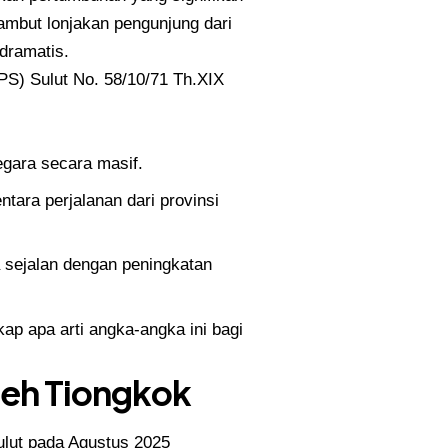
yambut lonjakan pengunjung dari
dramatis.
PS
) Sulut No. 58/10/71 Th.XIX
egara secara masif.
ntara perjalanan dari provinsi
a sejalan dengan peningkatan
p apa arti angka-angka ini bagi
leh Tiongkok
ulut pada Agustus 2025