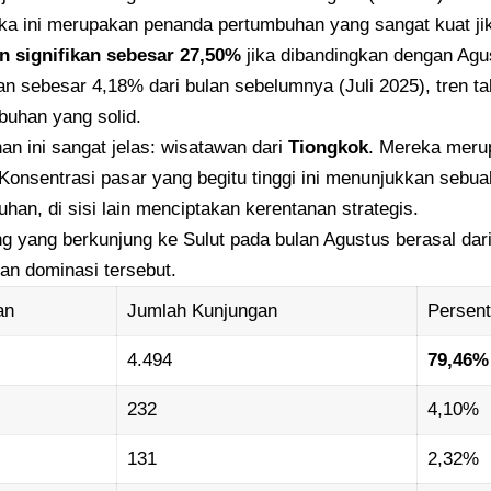
ka ini merupakan penanda pertumbuhan yang sangat kuat jika 
n signifikan sebesar 27,50%
jika dibandingkan dengan Agu
nan sebesar 4,18% dari bulan sebelumnya (Juli 2025), tren 
uhan yang solid.
n ini sangat jelas: wisatawan dari
Tiongkok
. Mereka merup
Konsentrasi pasar yang begitu tinggi ini menunjukkan sebua
uhan, di sisi lain menciptakan kerentanan strategis.
ing yang berkunjung ke Sulut pada bulan Agustus berasal dar
kan dominasi tersebut.
an
Jumlah Kunjungan
Persent
4.494
79,46%
232
4,10%
131
2,32%