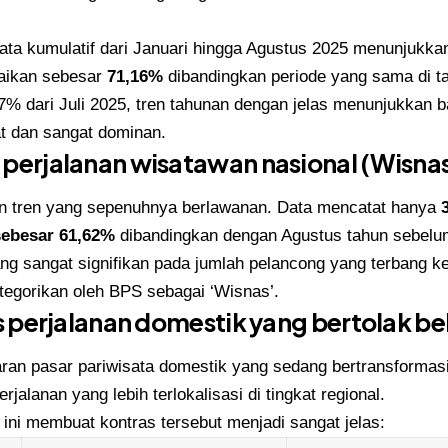
ata kumulatif dari Januari hingga Agustus 2025 menunjukkan
aikan sebesar
71,16%
dibandingkan periode yang sama di t
% dari Juli 2025, tren tahunan dengan jelas menunjukkan b
t dan sangat dominan.
 perjalanan wisatawan nasional (Wisna
n tren yang sepenuhnya berlawanan. Data mencatat hanya
sebesar 61,62%
dibandingkan dengan Agustus tahun sebelu
ang sangat signifikan pada jumlah pelancong yang terbang ke S
ategorikan oleh BPS sebagai ‘Wisnas’.
us perjalanan domestik yang bertolak b
aran pasar pariwisata domestik yang sedang bertransformas
rjalanan yang lebih terlokalisasi di tingkat regional.
ini membuat kontras tersebut menjadi sangat jelas: