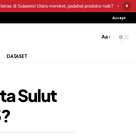
⏸
Utara meroket, padahal produksi naik?
•
Produsen pisang terat
Accept
Aa
DATASET
ta Sulut
5?