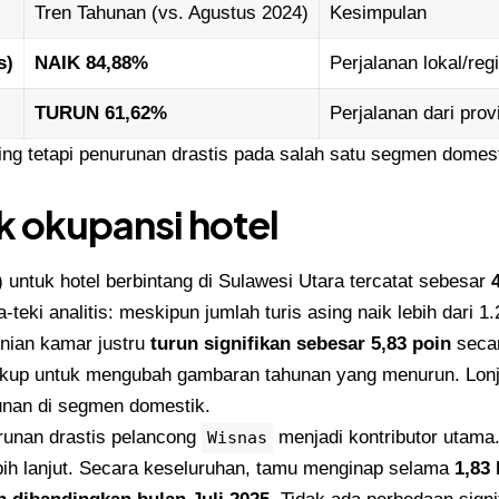
Tren Tahunan (vs. Agustus 2024)
Kesimpulan
s)
NAIK 84,88%
Perjalanan lokal/re
TURUN 61,62%
Perjalanan dari prov
sing tetapi penurunan drastis pada salah satu segmen dome
lik okupansi hotel
untuk hotel berbintang di Sulawesi Utara tercatat sebesar
teki analitis: meskipun jumlah turis asing naik lebih dari 
nian kamar justru
turun signifikan sebesar 5,83 poin
seca
 cukup untuk mengubah gambaran tahunan yang menurun. Lonja
nan di segmen domestik.
runan drastis pelancong
menjadi kontributor utam
Wisnas
ih lanjut. Secara keseluruhan, tamu menginap selama
1,83 