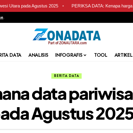
Agustus 2025
•
PERIKSA DATA: Kenapa harga beras di Sulawesi 
se
.
RITA DATA
ANALISIS
INFOGRAFIS
TOOL
ARTIKEL
BERITA DATA
na data pariwisa
ada Agustus 202