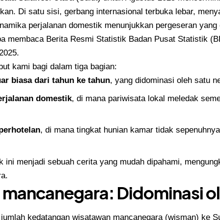
an. Di satu sisi, gerbang internasional terbuka lebar, men
, dinamika perjalanan domestik menunjukkan pergeseran yang 
 membaca Berita Resmi Statistik Badan Pusat Statistik (
B
 2025.
ebut kami bagi dalam tiga bagian:
uar biasa dari tahun ke tahun
, yang didominasi oleh satu n
erjalanan domestik
, di mana pariwisata lokal meledak seme
 perhotelan
, di mana tingkat hunian kamar tidak sepenuhny
 ini menjadi sebuah cerita yang mudah dipahami, mengungka
ra.
is mancanegara: Didominasi o
jumlah kedatangan wisatawan mancanegara (
wisman
) ke S