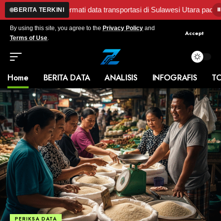
encermati data transportasi di Sulawesi Utara pada Agustus 2025
•
BERITA TERKINI
By using this site, you agree to the
Privacy Policy
and
Accept
Terms of Use
.
Home
BERITA DATA
ANALISIS
INFOGRAFIS
T
PERIKSA DATA