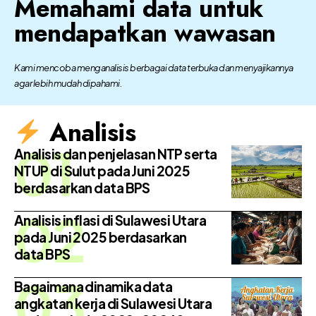
Memahami data untuk
mendapatkan wawasan
Kami mencoba menganalisis berbagai data terbuka dan menyajikannya
agar lebih mudah dipahami.
Analisis
Analisis dan penjelasan NTP serta
NTUP di Sulut pada Juni 2025
berdasarkan data BPS
Analisis inflasi di Sulawesi Utara
pada Juni 2025 berdasarkan
data BPS
Bagaimana dinamika data
angkatan kerja di Sulawesi Utara