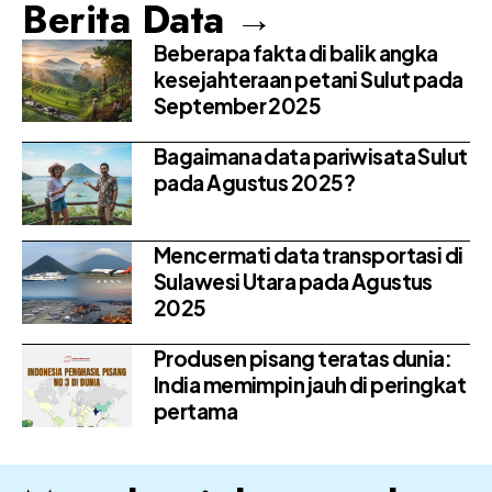
Berita Data →
Beberapa fakta di balik angka
kesejahteraan petani Sulut pada
September 2025
Bagaimana data pariwisata Sulut
pada Agustus 2025?
Mencermati data transportasi di
Sulawesi Utara pada Agustus
2025
Produsen pisang teratas dunia:
India memimpin jauh di peringkat
pertama